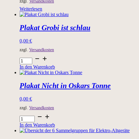
zzgl.
Versandkosten
Weiterlesen
Plakat Grobi ist schlau
0,00
€
zzgl.
Versandkosten
Plakat
Grobi
In den Warenkorb
ist
schlau
Menge
Plakat Nicht in Oskars Tonne
0,00
€
zzgl.
Versandkosten
Plakat
Nicht
In den Warenkorb
in
Oskars
Tonne