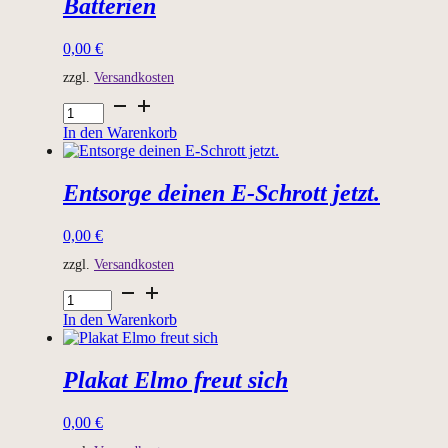
Batterien
0,00
€
zzgl.
Versandkosten
Brandgefahr
bei
In den Warenkorb
Lithium-
lonen-
Batterien
Entsorge deinen E-Schrott jetzt.
Menge
0,00
€
zzgl.
Versandkosten
Entsorge
deinen
In den Warenkorb
E-
Schrott
jetzt.
Plakat Elmo freut sich
Menge
0,00
€