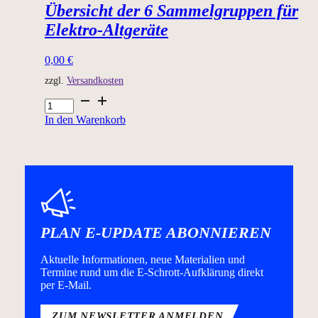
Übersicht der 6 Sammelgruppen für
Menge
Elektro-Altgeräte
0,00
€
zzgl.
Versandkosten
Übersicht
der
In den Warenkorb
6
Sammelgruppen
für
Elektro-
Altgeräte
Menge
PLAN E-UPDATE ABONNIEREN
Aktuelle Informationen, neue Materialien und
Termine rund um die E-Schrott-Aufklärung direkt
per E-Mail.
ZUM NEWSLETTER ANMELDEN