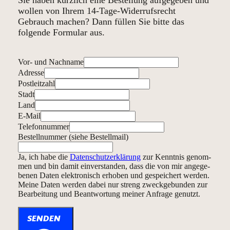
Sie haben kürzlich eine Bestellung aufgegeben und
wollen von Ihrem 14-Tage-Widerrufsrecht
Gebrauch machen? Dann füllen Sie bitte das
folgende Formular aus.
Vor- und Nachname
Adresse
Postleitzahl
Stadt
Land
E-Mail
Telefonnummer
Bestellnummer (siehe Bestellmail)
Ja, ich habe die
Daten­schutz­erklärung
zur Kenntnis genom­
men und bin damit ein­ver­standen, dass die von mir an­ge­ge­
benen Daten elek­tro­nisch erhoben und gespei­chert werden.
Meine Daten werden dabei nur streng zweck­ge­bunden zur
Be­ar­bei­tung und Be­ant­wortung meiner Anfrage genutzt.
SENDEN