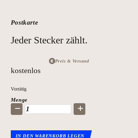
Postkarte
Jeder Stecker zählt.
Preis & Versand
kostenlos
Vorrätig
Jeder
Menge
Stecker
zählt.
Menge
IN DEN WARENKORB LEGEN